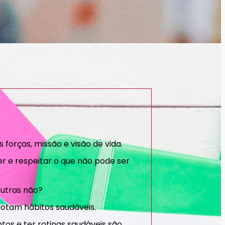
forças, missão e visão de vida.
r e respeitar o que não pode ser
outras não?
dotam hábitos saudáveis.
tos e ter rotinas saudáveis são