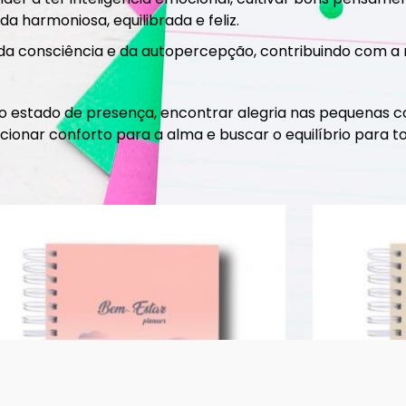
 harmoniosa, equilibrada e feliz.
 da consciência e da autopercepção, contribuindo com a 
 o estado de presença, encontrar alegria nas pequenas co
onar conforto para a alma e buscar o equilíbrio para to