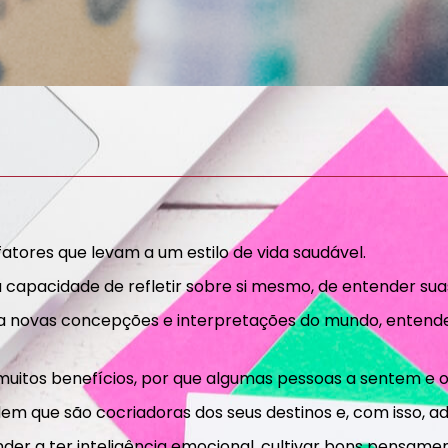
tores que levam a um estilo de vida saudável.
apacidade de refletir sobre si mesmo, de entender suas 
a novas concepções e interpretações do mundo, entende
 muitos benefícios, por que algumas pessoas a sentem e 
m que são cocriadoras dos seus destinos e, com isso, a
der a ter inteligência emocional, cultivar bons pensamen